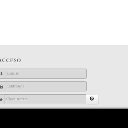
ACCESO
Usuario
Contraseña
Clave secreta
Recuérdeme
IDENTIFICARSE