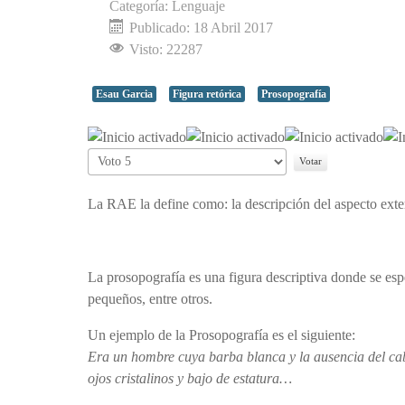
Categoría:
Lenguaje
Publicado: 18 Abril 2017
Visto: 22287
Esau Garcia
Figura retórica
Prosopografía
Ratio:
4
/
5
Por
favor,
vote
La RAE la define como: la descripción del aspecto exte
La prosopografía es una figura descriptiva donde se espe
pequeños, entre otros.
Un ejemplo de la Prosopografía es el siguiente:
Era un hombre cuya barba blanca y la ausencia del ca
ojos cristalinos y bajo de estatura…