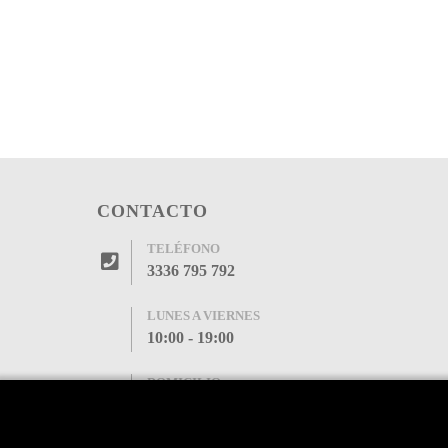
CONTACTO
TELÉFONO
3336 795 792
LUNES A VIERNES
10:00 - 19:00
DOMICILIO
Av. La Paz 2860
Col. Arcos Vallarta